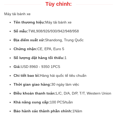
Tùy chỉnh:
Máy tải bánh xe
Tên thương hiệu:
Máy tải bánh xe
Số mẫu:
TWL908/926/930/942/948/958
Địa điểm xuất xứ:
Shandong, Trung Quốc
Chứng nhận:
CE, EPA, Euro 5
Số lượng đặt hàng tối thiểu:
1
Giá:
USD 8960 - 9350 1PCS
Chi tiết bao bì:
Hàng hải quốc tế tiêu chuẩn
Thời gian giao hàng:
30 ngày làm việc
Điều khoản thanh toán:
L/C, D/A, D/P, T/T, Western Union
Khả năng cung cấp:
100 PCS/tuần
Bảo hành các thành phần chính:
1Năm