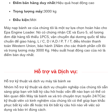
Điểm bán hàng duy nhất:
Hiệu quả hoạt động cao
Trọng lượng máy:
3000 kg
Điều kiện:
Mới
Máy nạp bánh xe của chúng tôi là một sự lựa chọn hoàn hảo cho
Epa Engine Loader. Nó có chứng nhận CE và Euro 5, số lượng
đơn đặt hàng tối thiểu 1PCS, vận chuyển đại dương quốc tế tiêu
chuẩn để giao hàng, L / C, D / A,D / P, T / T, điều khoản thanh
toán Western Union, bảo hành 1Năm cho các thành phần cốt lõi
và trọng lượng máy 3000 Kg. Hiệu suất hoạt động cao của nó là
điểm bán duy nhất.
Hỗ trợ và Dịch vụ:
Hỗ trợ kỹ thuật và dịch vụ máy tải bánh xe
Nhóm hỗ trợ kỹ thuật và dịch vụ chuyên nghiệp của chúng tôi sẵn
sàng giúp bạn với bất kỳ câu hỏi hoặc vấn đề nào bạn có thể có
liên quan đến Máy tải bánh xe.và trò chuyện trực tuyến 24/7Các
kỹ thuật viên có kinh nghiệm của chúng tôi có thể giúp bạn khắc
phục bất kỳ vấn đề hoặc trả lời bất kỳ câu hỏi nào về việc sử
dụng và bảo trì đúng cách.