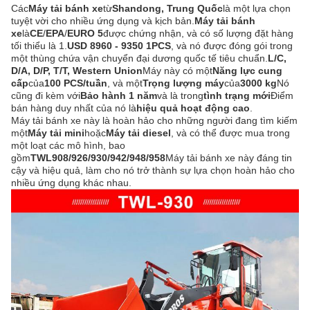
Các
Máy tải bánh xe
từ
Shandong, Trung Quốc
là một lựa chọn
tuyệt vời cho nhiều ứng dụng và kịch bản.
Máy tải bánh
xe
là
CE
/
EPA
/
EURO 5
được chứng nhận, và có số lượng đặt hàng
tối thiểu là 1.
USD 8960 - 9350 1PCS
, và nó được đóng gói trong
một thùng chứa vận chuyển đại dương quốc tế tiêu chuẩn.
L/C,
D/A, D/P, T/T, Western Union
Máy này có một
Năng lực cung
cấp
của
100 PCS/tuần
, và một
Trọng lượng máy
của
3000 kg
Nó
cũng đi kèm với
Bảo hành 1 năm
và là trong
tình trạng mới
Điểm
bán hàng duy nhất của nó là
hiệu quả hoạt động cao
.
Máy tải bánh xe này là hoàn hảo cho những người đang tìm kiếm
một
Máy tải mini
hoặc
Máy tải diesel
, và có thể được mua trong
một loạt các mô hình, bao
gồm
TWL908/926/930/942/948/958
Máy tải bánh xe này đáng tin
cậy và hiệu quả, làm cho nó trở thành sự lựa chọn hoàn hảo cho
nhiều ứng dụng khác nhau.