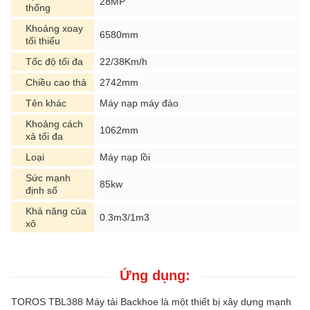
28MP
thống
Khoảng xoay
6580mm
tối thiểu
Tốc độ tối đa
22/38Km/h
Chiều cao thả
2742mm
Tên khác
Máy nạp máy đào
Khoảng cách
1062mm
xả tối đa
Loại
Máy nạp lồi
Sức mạnh
85kw
định số
Khả năng của
0.3m3/1m3
xô
Ứng dụng:
TOROS TBL388 Máy tải Backhoe là một thiết bị xây dựng mạnh