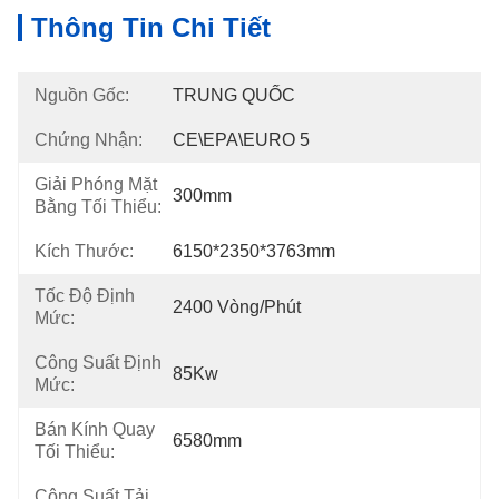
Thông Tin Chi Tiết
Nguồn Gốc:
TRUNG QUỐC
Chứng Nhận:
CE\EPA\EURO 5
Giải Phóng Mặt
300mm
Bằng Tối Thiểu:
Kích Thước:
6150*2350*3763mm
Tốc Độ Định
2400 Vòng/phút
Mức:
Công Suất Định
85Kw
Mức:
Bán Kính Quay
6580mm
Tối Thiểu:
Công Suất Tải