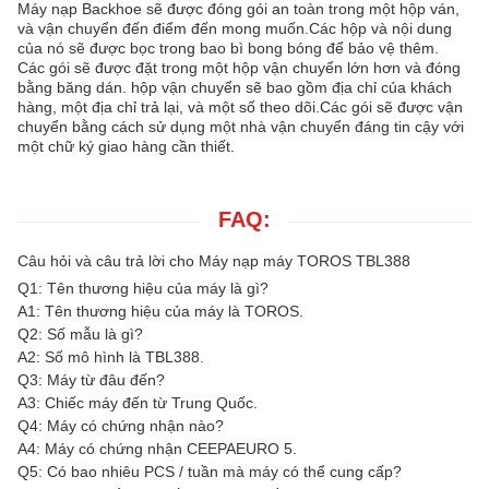
Máy nạp Backhoe sẽ được đóng gói an toàn trong một hộp ván,
và vận chuyển đến điểm đến mong muốn.Các hộp và nội dung
của nó sẽ được bọc trong bao bì bong bóng để bảo vệ thêm.
Các gói sẽ được đặt trong một hộp vận chuyển lớn hơn và đóng
bằng băng dán. hộp vận chuyển sẽ bao gồm địa chỉ của khách
hàng, một địa chỉ trả lại, và một số theo dõi.Các gói sẽ được vận
chuyển bằng cách sử dụng một nhà vận chuyển đáng tin cậy với
một chữ ký giao hàng cần thiết.
FAQ:
Câu hỏi và câu trả lời cho Máy nạp máy TOROS TBL388
Q1: Tên thương hiệu của máy là gì?
A1: Tên thương hiệu của máy là TOROS.
Q2: Số mẫu là gì?
A2: Số mô hình là TBL388.
Q3: Máy từ đâu đến?
A3: Chiếc máy đến từ Trung Quốc.
Q4: Máy có chứng nhận nào?
A4: Máy có chứng nhận CEEPAEURO 5.
Q5: Có bao nhiêu PCS / tuần mà máy có thể cung cấp?