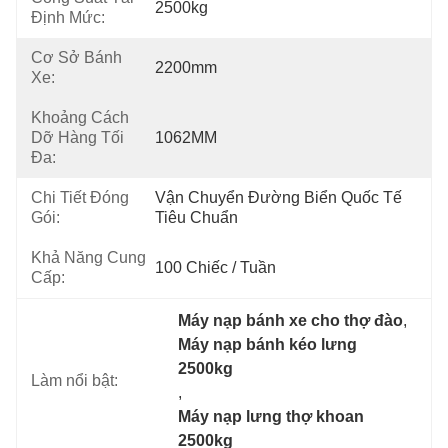
2500kg
Định Mức:
Cơ Sở Bánh
2200mm
Xe:
Khoảng Cách
Dỡ Hàng Tối
1062MM
Đa:
Chi Tiết Đóng
Vận Chuyển Đường Biển Quốc Tế 
Gói:
Tiêu Chuẩn
Khả Năng Cung
100 Chiếc / Tuần
Cấp:
Máy nạp bánh xe cho thợ đào
, 
Máy nạp bánh kéo lưng 
2500kg
Làm nổi bật:
, 
Máy nạp lưng thợ khoan 
2500kg