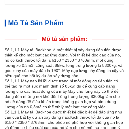
Mô Tả Sản Phẩm
Mô tả sản phẩm:
Số 1,1,1 Máy tải Backhoe là một thiết bị xây dựng tiên tiến được
thiết kế cho một loạt các ứng dụng. Với thiết kế độc đáo của nó,
nó có kích thước tối đa là 6150 * 2350 * 3763mm, một dung
lượng xô 0.3m3, công suất 85kw, tổng trọng lượng là 8300kg, và
góc xoay của máy đào là 190°. Máy nạp lưng này đáng tin cậy và
hiệu quả cho bất kỳ dự án xây dựng nào.
Số 1,1,1 Máy nạp lồi lồi được trang bị một động cơ tiên tiến có
thể tạo ra một sức mạnh định số 85kw, đủ để cung cấp năng
lượng cho các hoạt động của máy.Máy chở lưng này có thể dễ
dàng đến những nơi khó đếnTổng trọng lượng 8300kg làm cho
nó dễ dàng để điều khiển trong không gian hẹp và bình dung
lượng của nó 0,3m3 có thể xử lý một loạt các công việc.
Số 1,1,1 Máy tải Backhoe được thiết kế đặc biệt để đáp ứng nhu
cầu của bất kỳ dự án xây dựng nào.Kích thước tối đa của nó là
6150 * 2350 * 3763mm cho phép nó phù hợp với không gian hẹp
và động cơ hiệu suất cao của nó làm cho nó một sự lựa chọn lý