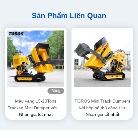
Sản Phẩm Liên Quan
Băng
hình
Màu vàng 15-20Tons
TOROS Mini Track Dumpers
Tracked Mini Dumper với khí
với hộp số thủ công / tự
Nhận giá tốt nhất
Nhận giá tốt nhất
/ phanh thủy lực
động