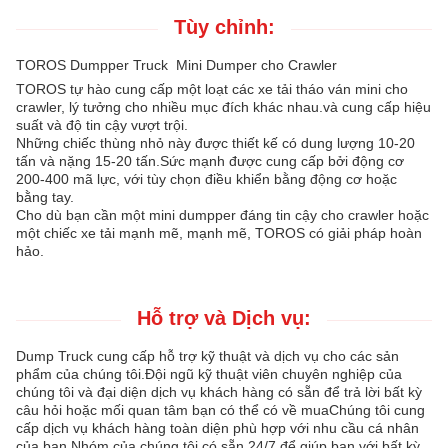
Tùy chỉnh:
TOROS Dumpper Truck ️ Mini Dumper cho Crawler
TOROS tự hào cung cấp một loạt các xe tải tháo ván mini cho
crawler, lý tưởng cho nhiều mục đích khác nhau.và cung cấp hiệu
suất và độ tin cậy vượt trội.
Những chiếc thùng nhỏ này được thiết kế có dung lượng 10-20
tấn và nặng 15-20 tấn.Sức mạnh được cung cấp bởi động cơ
200-400 mã lực, với tùy chọn điều khiển bằng động cơ hoặc
bằng tay.
Cho dù bạn cần một mini dumpper đáng tin cậy cho crawler hoặc
một chiếc xe tải mạnh mẽ, mạnh mẽ, TOROS có giải pháp hoàn
hảo.
Hỗ trợ và Dịch vụ:
Dump Truck cung cấp hỗ trợ kỹ thuật và dịch vụ cho các sản
phẩm của chúng tôi.Đội ngũ kỹ thuật viên chuyên nghiệp của
chúng tôi và đại diện dịch vụ khách hàng có sẵn để trả lời bất kỳ
câu hỏi hoặc mối quan tâm bạn có thể có về muaChúng tôi cung
cấp dịch vụ khách hàng toàn diện phù hợp với nhu cầu cá nhân
của bạn.Nhóm của chúng tôi có sẵn 24/7 để giúp bạn với bất kỳ