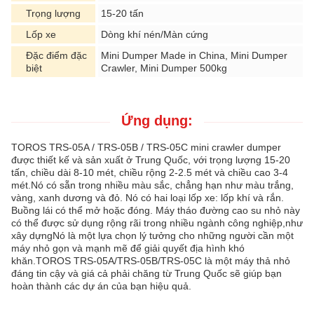
Trọng lượng
15-20 tấn
Lốp xe
Dòng khí nén/Màn cứng
Đặc điểm đặc
Mini Dumper Made in China, Mini Dumper
biệt
Crawler, Mini Dumper 500kg
Ứng dụng:
TOROS TRS-05A / TRS-05B / TRS-05C mini crawler dumper
được thiết kế và sản xuất ở Trung Quốc, với trọng lượng 15-20
tấn, chiều dài 8-10 mét, chiều rộng 2-2.5 mét và chiều cao 3-4
mét.Nó có sẵn trong nhiều màu sắc, chẳng hạn như màu trắng,
vàng, xanh dương và đỏ. Nó có hai loại lốp xe: lốp khí và rắn.
Buồng lái có thể mở hoặc đóng. Máy tháo đường cao su nhỏ này
có thể được sử dụng rộng rãi trong nhiều ngành công nghiệp,như
xây dựngNó là một lựa chọn lý tưởng cho những người cần một
máy nhỏ gọn và mạnh mẽ để giải quyết địa hình khó
khăn.TOROS TRS-05A/TRS-05B/TRS-05C là một máy thả nhỏ
đáng tin cậy và giá cả phải chăng từ Trung Quốc sẽ giúp bạn
hoàn thành các dự án của bạn hiệu quả.