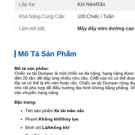
Lốp Xe:
Khí Nén/rắn
Khả Năng Cung Cấp:
100 Chiếc / Tuần
Làm nổi bật:
Máy đẩy mini đường cao
Mô Tả Sản Phẩm
Mô tả sản phẩm:
Chiếc xe tải Dumper là một chiếc xe đa năng, hạng nặng được t
đến 20 tấn, để đáp ứng nhiều nhu cầu. CAB của nó có thể đượ
lốp xe có thể là khí nén hoặc rắn. Chiếc xe tải Dumper cũng 
nhỏ rất phù hợp để điều hướng địa hình không bằng phẳng. Vớ
vận chuyển hạng nặng.
Đặc trưng:
Tên sản phẩm:
Xe tải màu sắc
Phanh:
Không khí/thủy lực
Đình chỉ:
Lá/không khí