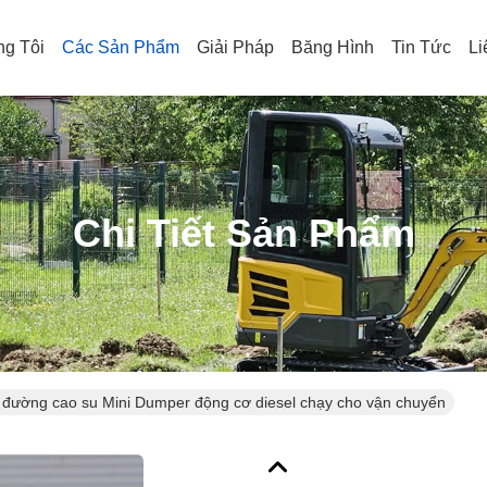
g Tôi
Các Sản Phẩm
Giải Pháp
Băng Hình
Tin Tức
Li
Chi Tiết Sản Phẩm
đường cao su Mini Dumper động cơ diesel chạy cho vận chuyển