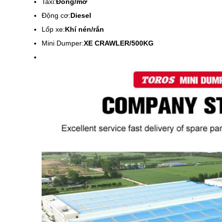
Taxi:
Đóng/mở
Động cơ:
Diesel
Lốp xe:
Khí nén/rắn
Mini Dumper:
XE CRAWLER/500KG