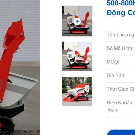
500-800
Động Cơ
Tên Thương 
Số Mô Hình:
MOQ:
Giá Bán:
Thời Gian Gi
Điều Khoản 
Toán: