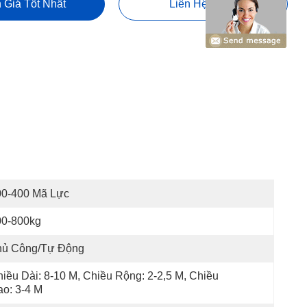
 Giá Tốt Nhất
Liên Hệ Ngay
00-400 Mã Lực
00-800kg
hủ Công/Tự Động
iều Dài: 8-10 M, Chiều Rộng: 2-2,5 M, Chiều 
o: 3-4 M