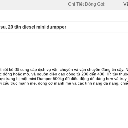
Chi Tiết Đóng Gói:
V
 su
, 
20 tấn diesel mini dumpper
hiết kế để cung cấp dịch vụ vận chuyển và vận chuyển đáng tin cậy. N
c đóng hoặc mở, và nguồn điện dao động từ 200 đến 400 HP, tùy thuộ
được trang bị một mini Dumper 500kg để điều động dễ dàng hơn và truy 
i cấu trúc mạnh mẽ, động cơ mạnh mẽ và các tính năng đa năng, chiếc