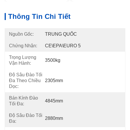
Thông Tin Chi Tiết
Nguồn Gốc:
TRUNG QUỐC
Chứng Nhận:
CE\EPA\EURO 5
Trọng Lượng
3500kg
Vận Hành:
Độ Sâu Đào Tối
Đa Theo Chiều
2305mm
Dọc:
Bán Kính Đào
4845mm
Tối Đa:
Độ Sâu Đào Tối
2880mm
Đa: