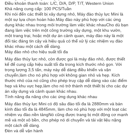
Điều khoản thanh toán: L/C, D/A, D/P, T/T, Western Union
Khả năng cung cấp: 100 PCS/Tuần
Khi nói đến các thiết bị xây dựng nhỏ, Máy đào thủy lực Mini là
một sự lựa chọn hoàn hảo.Máy đào này phù hợp với các ứng
dụng khác nhau trong môi trường làm việc khác nhauCho dù bạn
đang làm việc trên một công trường xây dựng, một khu vườn,
một trang trại, hoặc một dự án cảnh quan, máy đào này là một
đối tác đáng tin cậy và hiệu quả có thể xử lý các nhiệm vụ đào
khác nhau một cách dễ dàng.
Máy đào nhỏ cho hiệu suất tối đa
Máy đào thủy lực nhỏ, còn được gọi là máy đào nhỏ, được thiết
kế để cung cấp hiệu suất tối đa trong kích thước nhỏ gọn. Với
trọng lượng 3,5 tấn, máy này dễ dàng điều khiển và vận
chuyển,làm cho nó phù hợp với không gian nhỏ và hẹp. Kích
thước nhỏ của nó cũng cho phép truy cập dễ dàng vào các điểm
hẹp và khu vực hẹp,làm cho nó trở thành một thiết bị cho các dự
án xây dựng và cảnh quan khác nhau.
Tính năng đa năng cho các ứng dụng khác nhau
Máy đào thủy lực Mini có độ sâu đào tối đa là 2880mm và bán
kính đào tối đa là 4845mm, làm cho nó phù hợp với một loạt các
nhiệm vụ đào.nền tảngNó cũng được trang bị một động cơ mạnh
mẽ và một xô bền, cho phép nó di chuyển và tải vật liệu nặng
một cách dễ dàng.
Đèn và dễ vận hành