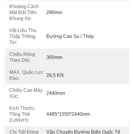
Khoảng Cách
Mặt Đất Trên
290mm
Khung Xe:
Vật Liệu Thu
Thập Thông
Đường Cao Su / Thép
Tin:
Chiều Rộng
300mm
Theo Dõi:
MAX. Quân Lực
26,5 KN
Đào:
Chiều Cao Máy
2440mm
Xúc:
Kích Thước
Tổng Thể
4485*1550*2440mm
(LxWxH):
Chi Tiết Đóng
Vận Chuyển Đường Biển Quốc Tế 