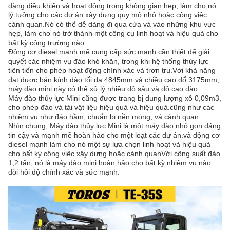
dàng điều khiển và hoạt động trong không gian hẹp, làm cho nó
lý tưởng cho các dự án xây dựng quy mô nhỏ hoặc công việc
cảnh quan.Nó có thể dễ dàng đi qua cửa và vào những khu vực
hẹp, làm cho nó trở thành một công cụ linh hoạt và hiệu quả cho
bất kỳ công trường nào.
Động cơ diesel mạnh mẽ cung cấp sức mạnh cần thiết để giải
quyết các nhiệm vụ đào khó khăn, trong khi hệ thống thủy lực
tiên tiến cho phép hoạt động chính xác và trơn tru.Với khả năng
đạt được bán kính đào tối đa 4845mm và chiều cao đổ 3175mm,
máy đào mini này có thể xử lý nhiều độ sâu và độ cao đào.
Máy đào thủy lực Mini cũng được trang bị dung lượng xô 0,09m3,
cho phép đào và tải vật liệu hiệu quả và hiệu quả.cũng như các
nhiệm vụ như đào hầm, chuẩn bị nền móng, và cảnh quan.
Nhìn chung, Máy đào thủy lực Mini là một máy đào nhỏ gọn đáng
tin cậy và mạnh mẽ hoàn hảo cho một loạt các dự án.và động cơ
diesel mạnh làm cho nó một sự lựa chọn linh hoạt và hiệu quả
cho bất kỳ công việc xây dựng hoặc cảnh quanVới công suất đào
1,2 tấn, nó là máy đào mini hoàn hảo cho bất kỳ nhiệm vụ nào
đòi hỏi độ chính xác và sức mạnh.