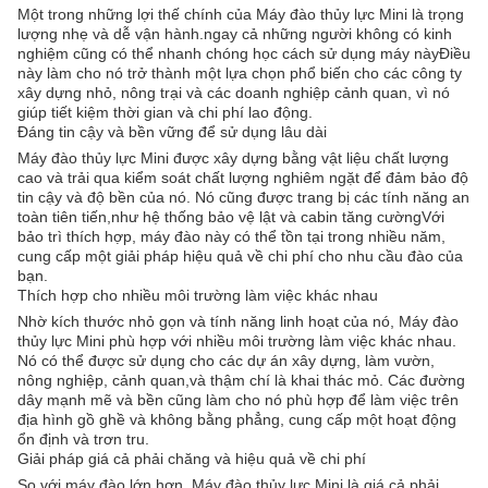
Một trong những lợi thế chính của Máy đào thủy lực Mini là trọng
lượng nhẹ và dễ vận hành.ngay cả những người không có kinh
nghiệm cũng có thể nhanh chóng học cách sử dụng máy nàyĐiều
này làm cho nó trở thành một lựa chọn phổ biến cho các công ty
xây dựng nhỏ, nông trại và các doanh nghiệp cảnh quan, vì nó
giúp tiết kiệm thời gian và chi phí lao động.
Đáng tin cậy và bền vững để sử dụng lâu dài
Máy đào thủy lực Mini được xây dựng bằng vật liệu chất lượng
cao và trải qua kiểm soát chất lượng nghiêm ngặt để đảm bảo độ
tin cậy và độ bền của nó. Nó cũng được trang bị các tính năng an
toàn tiên tiến,như hệ thống bảo vệ lật và cabin tăng cườngVới
bảo trì thích hợp, máy đào này có thể tồn tại trong nhiều năm,
cung cấp một giải pháp hiệu quả về chi phí cho nhu cầu đào của
bạn.
Thích hợp cho nhiều môi trường làm việc khác nhau
Nhờ kích thước nhỏ gọn và tính năng linh hoạt của nó, Máy đào
thủy lực Mini phù hợp với nhiều môi trường làm việc khác nhau.
Nó có thể được sử dụng cho các dự án xây dựng, làm vườn,
nông nghiệp, cảnh quan,và thậm chí là khai thác mỏ. Các đường
dây mạnh mẽ và bền cũng làm cho nó phù hợp để làm việc trên
địa hình gồ ghề và không bằng phẳng, cung cấp một hoạt động
ổn định và trơn tru.
Giải pháp giá cả phải chăng và hiệu quả về chi phí
So với máy đào lớn hơn, Máy đào thủy lực Mini là giá cả phải