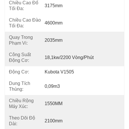
Chiều Cao Đổ
3175mm
Tối Đa:
Chiều Cao Đào
4600mm
Tối Đa:
Quay Trong
2035mm
Phạm Vi:
Công Suất
18,1kw/2200 Vòng/phút
Động Cơ:
Động Cơ:
Kubota V1505
Dung Tích
0,09m3
Thùng:
Chiều Rộng
1550MM
Máy Xúc:
Theo Dõi Độ
2100mm
Dài: