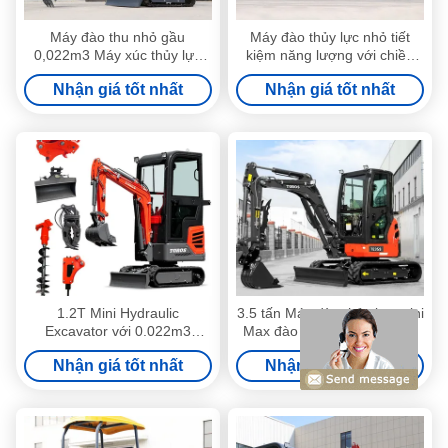
Máy đào thu nhỏ gầu
Máy đào thủy lực nhỏ tiết
0,022m3 Máy xúc thủy lực
kiệm năng lượng với chiều
nhỏ Tiết kiệm năng lượng
rộng khung gầm 930mm
Nhận giá tốt nhất
Nhận giá tốt nhất
1.2T Mini Hydraulic
3.5 tấn Máy đào thủy lực mini
Excavator với 0.022m3
Max đào bán kính 4845mm
Bucket
Max đào sâu 2880mm
Nhận giá tốt nhất
Nhận giá tốt nhất