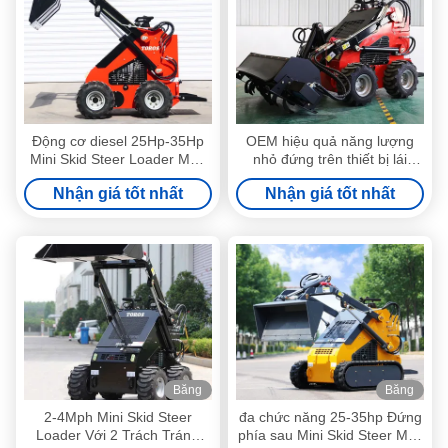
Động cơ diesel 25Hp-35Hp
OEM hiệu quả năng lượng
Mini Skid Steer Loader Máy
nhỏ đứng trên thiết bị lái
móc đất
trượt tốc độ đi 2-4Mph
Nhận giá tốt nhất
Nhận giá tốt nhất
Băng
Băng
hình
hình
2-4Mph Mini Skid Steer
đa chức năng 25-35hp Đứng
Loader Với 2 Trách Tránh
phía sau Mini Skid Steer Máy