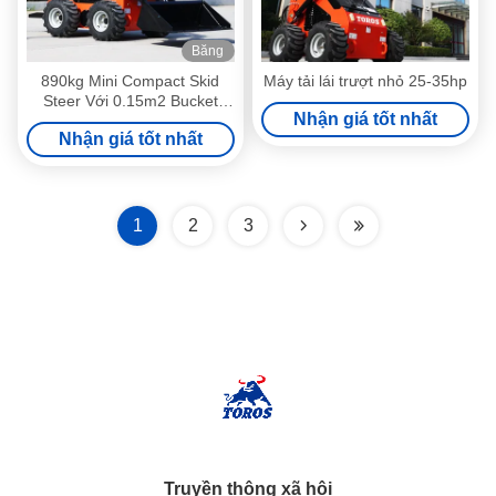
Băng
hình
890kg Mini Compact Skid
Máy tải lái trượt nhỏ 25-35hp
Steer Với 0.15m2 Bucket
Nhận giá tốt nhất
High Strength
Nhận giá tốt nhất
1
2
3
Truyền thông xã hội