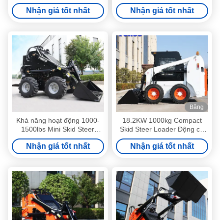
Tránh Load Hệ thống thủy
tải Skid nhỏ
Nhận giá tốt nhất
Nhận giá tốt nhất
lực vòng kín
Băng
hình
Khả năng hoạt động 1000-
18.2KW 1000kg Compact
1500lbs Mini Skid Steer
Skid Steer Loader Động cơ
Loader Dễ điều khiển
trục đất
Nhận giá tốt nhất
Nhận giá tốt nhất