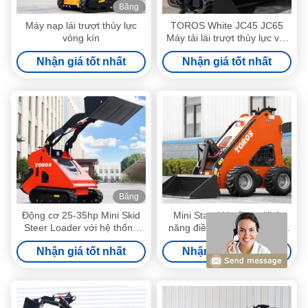
Băng
hình
Máy nạp lái trượt thủy lực
TOROS White JC45 JC65
vòng kín
Máy tải lái trượt thủy lực với
phụ kiện
Nhận giá tốt nhất
Nhận giá tốt nhất
Băng
hình
Động cơ 25-35hp Mini Skid
Mini Stand Up Steer Khả
Steer Loader với hệ thống
năng điều khiển nhiều mục
thủy lực 1-2 năm bảo hành
đích
Nhận giá tốt nhất
Nhận giá tốt nhất